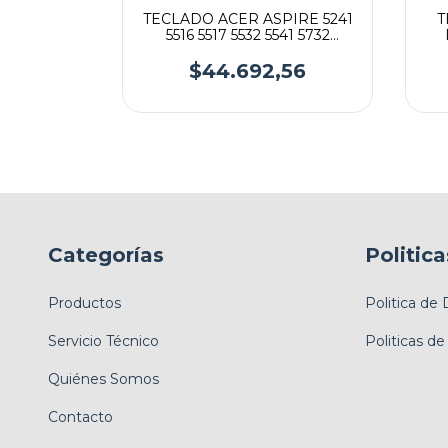
22 V5-132
TECLADO ACER ASPIRE 5241
T
11
5516 5517 5532 5541 5732
Emachines G720 G725 E725
E430 E525 E625
18
$44.692,56
Categorías
Politica
Productos
Politica de
Servicio Técnico
Politicas de
Quiénes Somos
Contacto