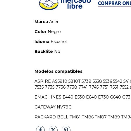
Marca
Acer
Color
Negro
Idioma
Español
Backlite
No
Modelos compatibles
ASPIRE AS5810 5810T 5738 5538 5536 5542 5410 
7535 7735 7736 7738 7741 7745 7751 7551 7552 
EMACHINES E440 E530 E640 E730 G640 G73
GATEWAY NV79C
PACKARD BELL TM81 TM86 TM87 TM89 TM9