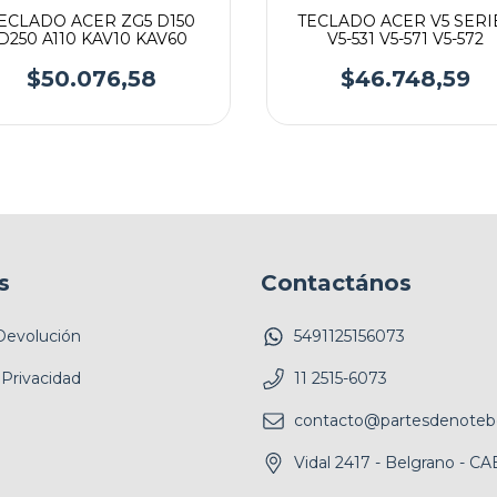
ECLADO ACER ZG5 D150
TECLADO ACER V5 SERI
D250 A110 KAV10 KAV60
V5-531 V5-571 V5-572
$50.076,58
$46.748,59
s
Contactános
 Devolución
5491125156073
 Privacidad
11 2515-6073
contacto@partesdenoteb
Vidal 2417 - Belgrano - C