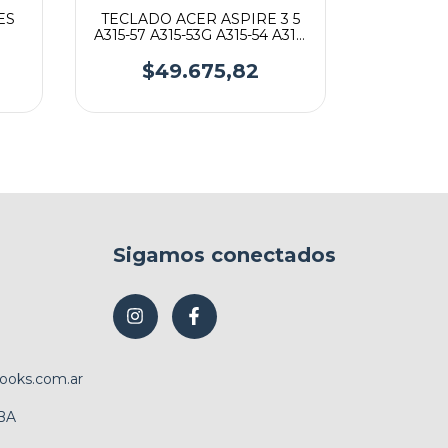
ES
TECLADO ACER ASPIRE 3 5
TECLADO 
A315-57 A315-53G A315-54 A315-
4732Z EM
22 A115-31 A115-32 Swift SF315
GATE
$49.675,82
$
Sigamos conectados
ooks.com.ar
ABA