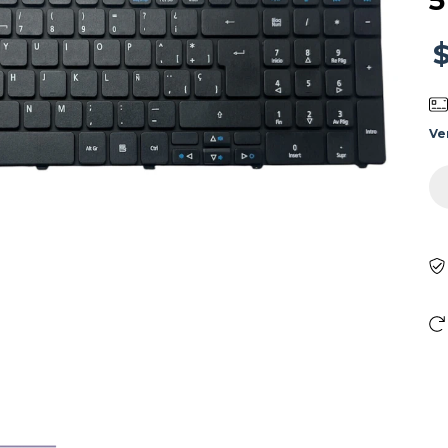
5
$
Ve