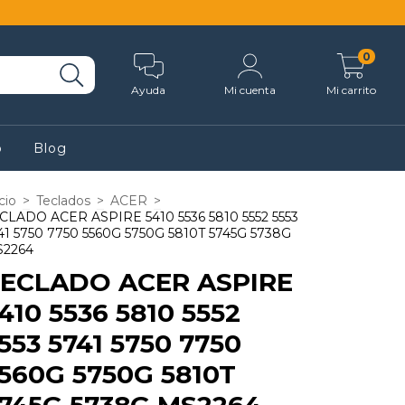
0
Ayuda
Mi cuenta
Mi carrito
o
Blog
cio
>
Teclados
>
ACER
>
CLADO ACER ASPIRE 5410 5536 5810 5552 5553
41 5750 7750 5560G 5750G 5810T 5745G 5738G
2264
ECLADO ACER ASPIRE
410 5536 5810 5552
553 5741 5750 7750
560G 5750G 5810T