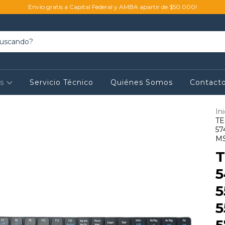
Envío gratis a Capital Federal y AMBA apartir de $50.000!
os
Servicio Técnico
Quiénes Somos
Contact
Ini
TE
57
MS
T
5
5
5